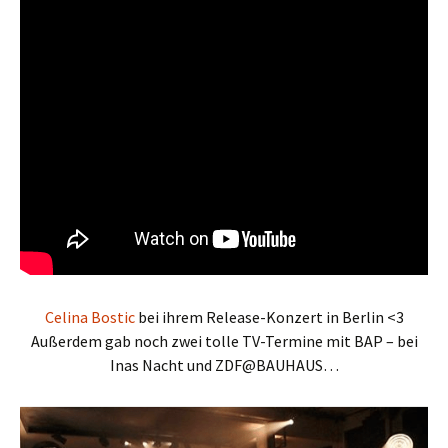
Celina Bostic
bei ihrem Release-Konzert in Berlin <3
Außerdem gab noch zwei tolle TV-Termine mit BAP – bei
Inas Nacht und ZDF@BAUHAUS…