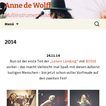
Zum
Anne de Wolff
Inhalt
Multiinstrumentalistin
springen
Suchen
Menü
nach:
2014
24.11.14
Nun ist der erste Teil der
„Leisen Landung“
mit
BOSSE
vorbei – das macht vielleicht mal Spaß mit diesen äußerst
lustigen Menschen – bin jetzt schon voller Vorfreude auf
den zweiten Teil!