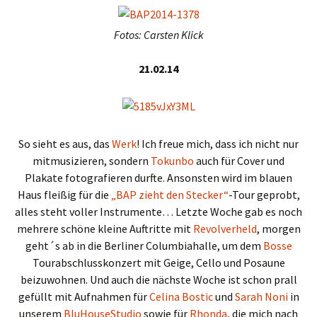
Fotos: Carsten Klick
21.02.14
So sieht es aus, das
Werk
!
Ich freue mich, dass ich nicht nur
mitmusizieren, sondern
Tokunbo
auch für Cover und
Plakate fotografieren durfte.
Ansonsten wird im blauen
Haus fleißig für die
„BAP zieht den Stecker“
-Tour geprobt,
alles steht voller Instrumente…
Letzte Woche gab es noch
mehrere schöne kleine Auftritte mit
Revolverheld
, morgen
geht´s ab in die Berliner Columbiahalle, um dem
Bosse
Tourabschlusskonzert mit Geige, Cello und Posaune
beizuwohnen. Und auch die nächste Woche ist schon prall
gefüllt mit Aufnahmen für
Celina Bostic
und
Sarah Noni
in
unserem
BluHouseStudio
sowie für
Rhonda
, die mich nach