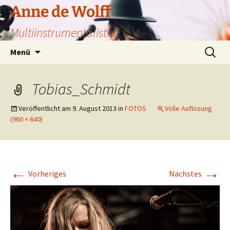
Zum
Anne de Wolff
Inhalt
Multiinstrumentalistin
springen
Suchen
Menü
nach:
Tobias_Schmidt
Veröffentlicht am
9. August 2013
in
FOTOS
Volle Auflösung
(960 × 640)
←
→
Vorheriges
Nächstes