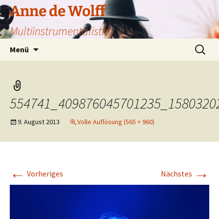
Zum
Anne de Wolff
Inhalt
Multiinstrumentalistin
springen
Suchen
Menü
nach:
554741_409876045701235_1580320
9. August 2013
Volle Auflösung (565 × 960)
←
→
Vorheriges
Nächstes